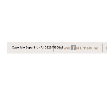
Hinweis bei Erhebung
Caseificio Sepertino - P.I. 02294590043