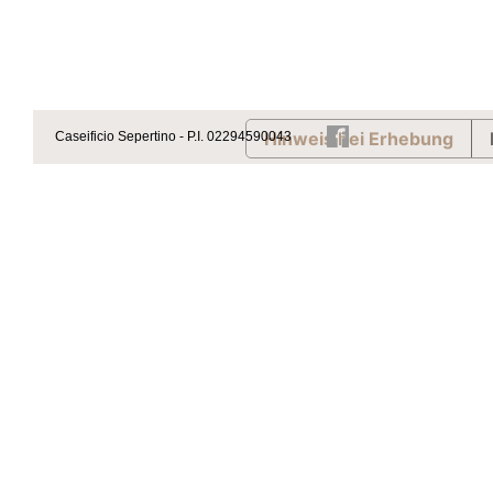
Hinweis bei Erhebung
Caseificio Sepertino - P.I. 02294590043