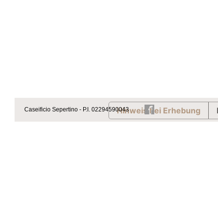
Hinweis bei Erhebung
Caseificio Sepertino - P.I. 02294590043