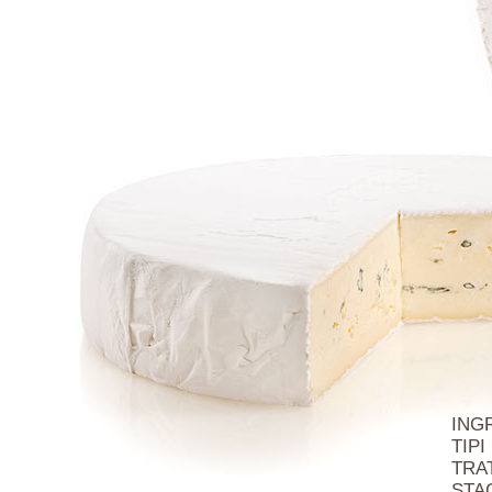
INGRE
TIPI
TRAT
STA